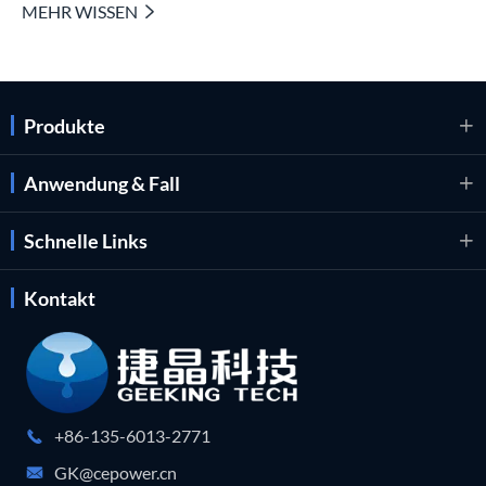
MEHR WISSEN

Produkte

Anwendung & Fall

Schnelle Links

Kontakt
+86-135-6013-2771

GK@cepower.cn
