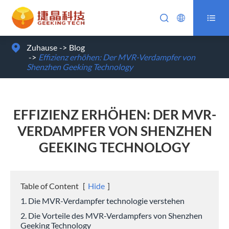



Zuhause
Blog
Effizienz erhöhen: Der MVR-Verdampfer von
Shenzhen Geeking Technology
EFFIZIENZ ERHÖHEN: DER MVR-
VERDAMPFER VON SHENZHEN
GEEKING TECHNOLOGY
Table of Content
[
Hide
]
1. Die MVR-Verdampfer technologie verstehen
2. Die Vorteile des MVR-Verdampfers von Shenzhen
Geeking Technology