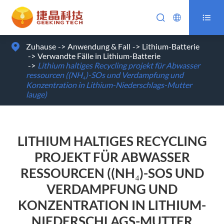



Zuhause
Anwendung & Fall
Lithium-Batterie
Verwandte Fälle in Lithium-Batterie
Lithium haltiges Recycling projekt für Abwasser
ressourcen ((NH₄)-SOs und Verdampfung und
Konzentration in Lithium-Niederschlags-Mutter
lauge)
LITHIUM HALTIGES RECYCLING
PROJEKT FÜR ABWASSER
RESSOURCEN ((NH₄)-SOS UND
VERDAMPFUNG UND
KONZENTRATION IN LITHIUM-
NIEDERSCHLAGS-MUTTER