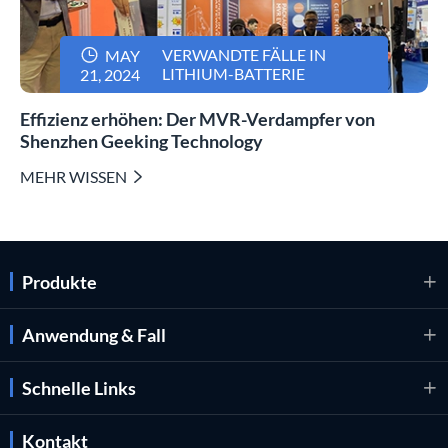

VERWANDTE FÄLLE IN
MAY
LITHIUM-BATTERIE
21, 2024
Effizienz erhöhen: Der MVR-Verdampfer von
Shenzhen Geeking Technology
MEHR WISSEN

Produkte

Anwendung & Fall

Schnelle Links

Kontakt