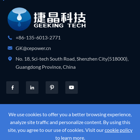
+86-135-6013-2771

GK@cepower.cn

No. 18, Sci-tech South Road, Shenzhen City(518000),

Guangdong Province, China




Urheberrecht ©
Shenzhen Geeking Technology Co., Ltd.
Alle
We use cookies to offer you a better browsing experience,
Rechte vorbehalten.
analyze site traffic and personalize content. By using this
Sitemap
Datenschutz richtlinie
site, you agree to our use of cookies. Visit our
cookie policy
to learn more.