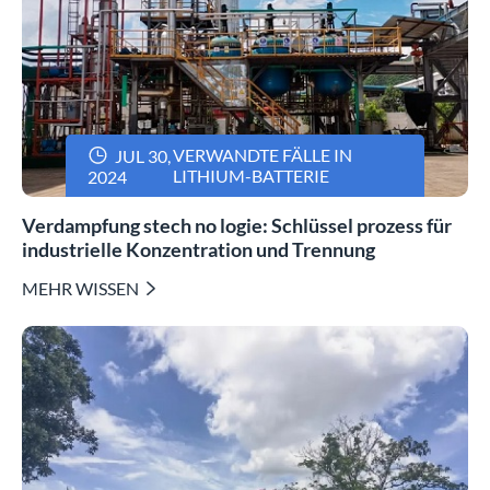

VERWANDTE FÄLLE IN
JUL 30,
LITHIUM-BATTERIE
2024
Verdampfung stech no logie: Schlüssel prozess für
industrielle Konzentration und Trennung
MEHR WISSEN
