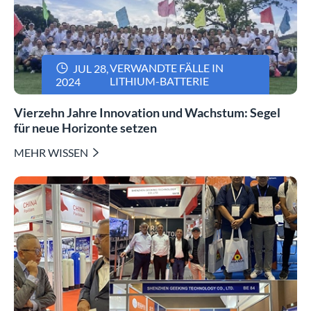

VERWANDTE FÄLLE IN
JUL 28,
LITHIUM-BATTERIE
2024
Vierzehn Jahre Innovation und Wachstum: Segel
für neue Horizonte setzen
MEHR WISSEN
